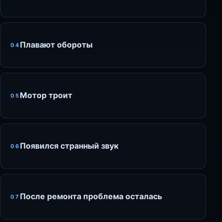
Плавают обороты
04
Мотор троит
05
Появился странный звук
06
После ремонта проблема осталась
07